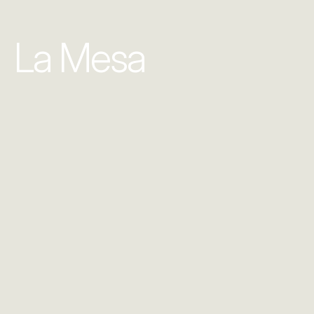
La Mesa
INFO
Conceptualización y diseño de 
contenido visual para La Mesa, 
incluyendo piezas gráficas, 
presentaciones corporativas y 
campañas para redes sociales. 
Colaboración en la construcción 