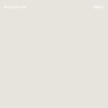
Amigo Marcelo
Menu
Home
Works
About
Linkedin
Instagram
X ( Twitter )
Behance